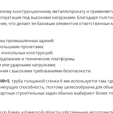
елому конструкционному металлопрокату и применяется
плуатация под высокими нагрузками. Благодаря толстой
ение, что делает ее базовым элементом ответственных 
амы промышленных зданий;
 большими пролетами;
и консольных конструкций;
удование и технические платформы;
или ударными нагрузками;
ния с высокими требованиями безопасности.
100×5
, труба толщиной стенки 6 мм используется там, г
 несущую способность, поэтому целесообразна для объ
дартных строительных задач обычно выбирают более тон
я по Киеву и Киевской области собственным автотранс