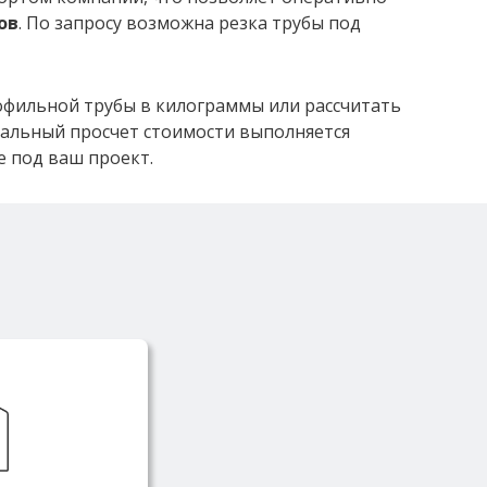
ов
. По запросу возможна резка трубы под
офильной трубы в килограммы или рассчитать
нальный просчет стоимости выполняется
е под ваш проект.
ий всегда в
аде, что
перативную