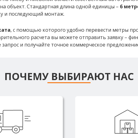
на объект. Стандартная длина одной единицы –
6 метр
ку и последующий монтаж.
ката
, с помощью которого удобно перевести метры пр
варительного расчета вы можете отправить заявку – фи
е запрос и получайте точное коммерческое предложени
ПОЧЕМУ ВЫБИРАЮТ НАС
енные машины
Большинство позиц
мностью от 3 до 25
наличии на скл
оляют доставлять
обеспечивает о