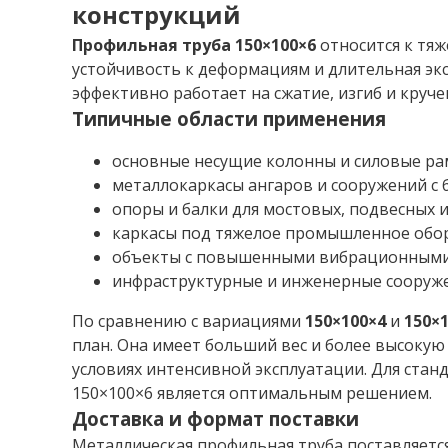
конструкций
Профильная труба 150×100×6
относится к тяж
устойчивость к деформациям и длительная экс
эффективно работает на сжатие, изгиб и круч
Типичные области применения
основные несущие колонны и силовые р
металлокаркасы ангаров и сооружений с
опоры и балки для мостовых, подвесных 
каркасы под тяжелое промышленное обор
объекты с повышенными вибрационными 
инфраструктурные и инженерные сооруже
По сравнению с вариациями
150×100×4
и
150×
план. Она имеет больший вес и более высокую
условиях интенсивной эксплуатации. Для стан
150×100×6 является оптимальным решением.
Доставка и формат поставки
Металлическая профильная труба поставляетс