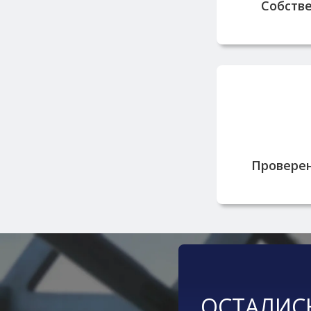
заказы быст
Собств
Работаем с
репута
поставщик
Провере
ОСТАЛИС