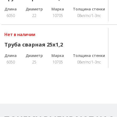
Длина
Диаметр
Марка
Толщина стенки
6050
22
10705
08кп/пс/1-3пс
Нет в наличии
Труба сварная 25х1,2
Длина
Диаметр
Марка
Толщина стенки
6050
25
10705
08кп/пс/1-3пс