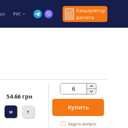
Калькулятор
лог
РУС
расчета
54.66 грн
Купить
м
т
Задать вопрос