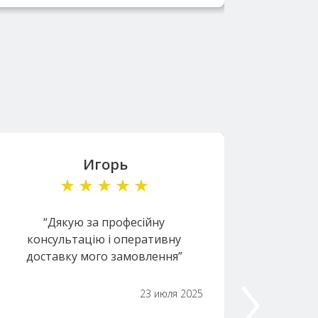
Игорь
“Дякую за професійну
“
консультацію і оперативну
соотв
доставку мого замовлення”
23 июля 2025