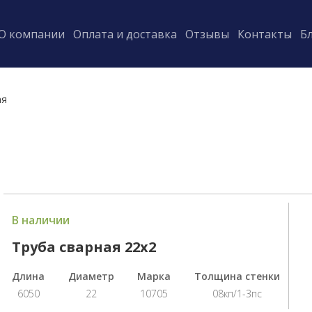
О компании
Оплата и доставка
Отзывы
Контакты
Б
ая
В наличии
Труба сварная 22х2
Длина
Диаметр
Марка
Толщина стенки
6050
22
10705
08кп/1-3пс