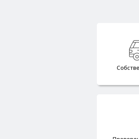
Собств
грузоподъе
тонн позв
заказы быст
Собств
Работаем с
репута
поставщик
Провере