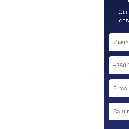
Ост
отв