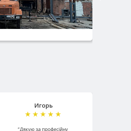
Игорь
“Дякую за професійну
“