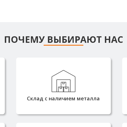
ПОЧЕМУ ВЫБИРАЮТ НАС
Большинство позиций всегда в
наличии на складе,
обеспечивающем
5
оперативную комплектацию/
отгрузку заказа, или доставку в
.
Склад с наличием металла
производственный цех для
дальнейшей обработки