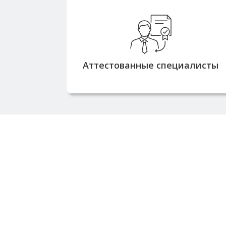
Все наши работники имеют
соответствующие допуски и
проходят обязательную
аттестацию для выполнения
Аттестованные специалисты
работ