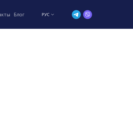
акты
Блог
РУС