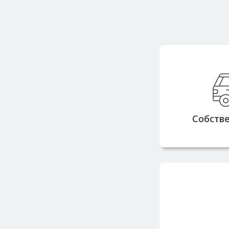
Собств
грузоподъе
тонн позв
заказы быст
Собств
Работаем с
репута
поставщик