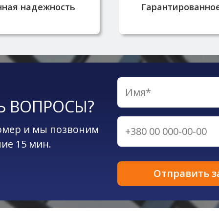
сертификаты к
нная надежность
Гарантированное
Ь ВОПРОСЫ?
омер и мы позвоним
ние 15 мин.
Отправить з