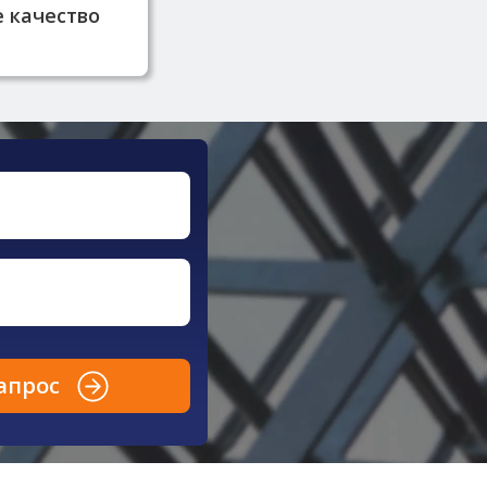
ачества.
 качество
апрос