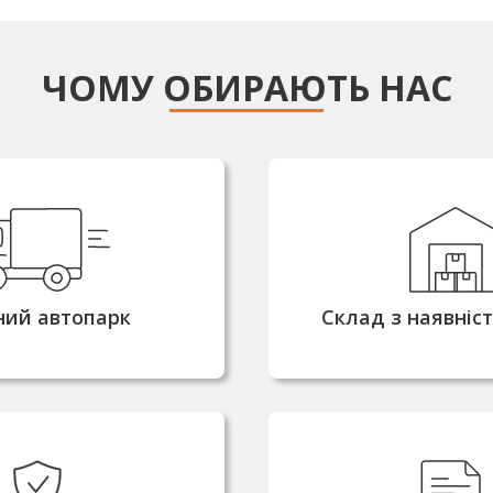
ЧОМУ ОБИРАЮТЬ НАС
сні машини
Більшість позиці
омністю від 3 до 25
наявності на с
оляють доставляти
забезпечує оп
ня швидко та без
комплектацію та в
ний автопарк
Склад з наявніс
атримок
2010 року та маємо
Металопрокат по