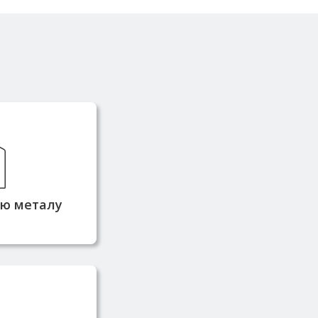
й завжди в
кладі, що
еративну
ідвантаження
тю металу
стачається