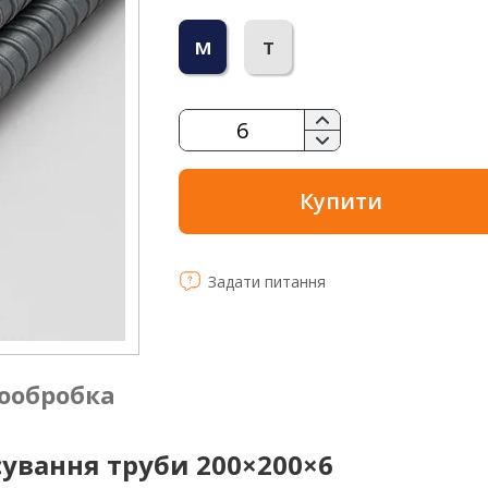
м
т
Купити
Задати питання
ообробка
ування труби 200×200×6