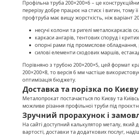
Профільна труба 200×200×6 – це конструкційн
перерізу добре працює на стиск і вигин, тому
профтруба має вищу жорсткість, ніж варіант 2
несучі колони та ригелі металокаркасів ск
каркаси ангарів, тентових споруд і крити
опорні рами під промислове обладнання, 
силові елементи сходових маршів, естакад
Порівняно з трубою 200×200×5, цей формат кр
200×200×8, то версія 6 мм частіше використову
оптимізація бюджету.
Доставка та порізка по Києву 
Металопрокат постачається по Києву та Київсь
можливе різання профільної труби під проєктн
Зручний прорахунок і замов
На сайті доступний калькулятор металу, який
вартості, доставки та додаткових послуг, наді