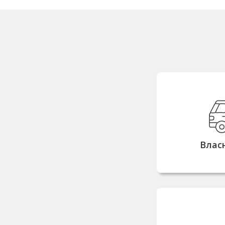
Вла
вантажопідй
тонн дозв
замовлен
Влас
з
Працюємо з 