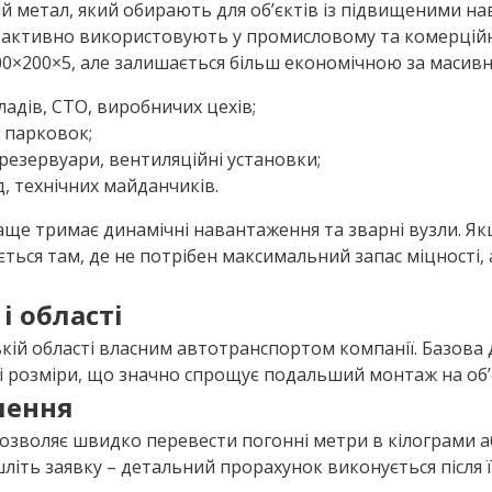
ий метал, який обирають для об’єктів із підвищеними н
 її активно використовують у промисловому та комерцій
00×200×5, але залишається більш економічною за масивн
ладів, СТО, виробничих цехів;
х парковок;
резервуари, вентиляційні установки;
, технічних майданчиків.
аще тримає динамічні навантаження та зварні вузли. 
ється там, де не потрібен максимальний запас міцності,
і області
кій області власним автотранспортом компанії. Базова д
і розміри, що значно спрощує подальший монтаж на об’є
лення
 дозволяє швидко перевести погонні метри в кілограми
шліть заявку – детальний прорахунок виконується після ї