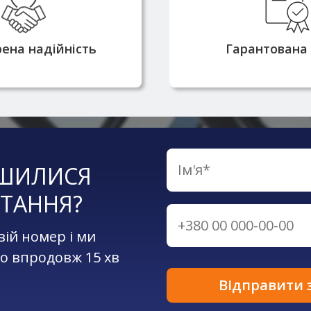
цію надійного
напряму від вироб
ика металопрокату
всі необхідні серти
ена надійність
Гарантована 
ШИЛИСЯ
ТАННЯ?
вій номер і ми
о впродовж 15 хв
Відправити 