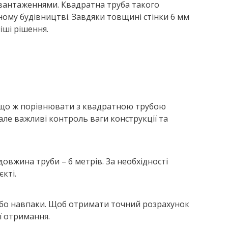
авантаженнями. Квадратна труба такого
ному будівництві. Завдяки товщині стінки 6 мм
іші рішення.
Якщо ж порівнювати з квадратною трубою
 але важливі контроль ваги конструкції та
овжина труби – 6 метрів. За необхідності
кті.
 або навпаки. Щоб отримати точний розрахунок
ї отримання.