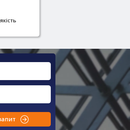
ників та має
фікати якості
якість
запит