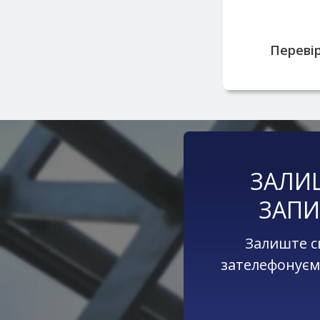
репута
постачальн
Перевір
ЗАЛИ
ЗАПИ
Залиште с
зателефонуєм