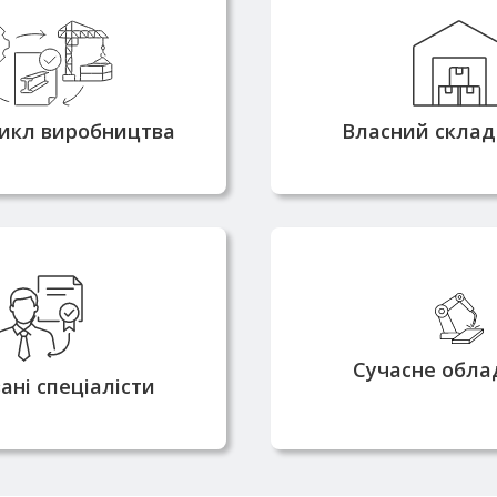
олюємо якість
Власна металобаз
робництва
швидко доставляти
струкцій на всіх
виробничий цех, 
д проєктування до
кращі ціни та ко
икл виробництва
Власний склад
монтажу
якістьничий
працівники мають
Виробництво осна
допуски й проходять
зварювальним, гн
ву атестацію для
різальним обл
Сучасне обла
нання робіт
останнього по
ані спеціалісти