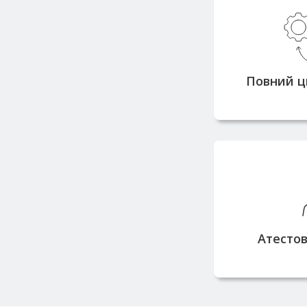
Контр
ви
металокон
етапах: ві
Повний ц
Усі наші 
відповідні 
обов’язко
вико
Атестов