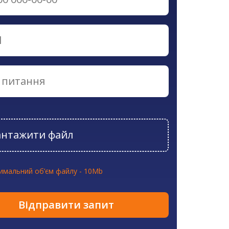
антажити файл
имальний об’єм файлу - 10Mb