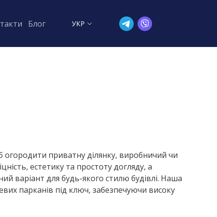
такти
Блог
УКР
б огородити приватну ділянку, виробничий чи
цність, естетику та простоту догляду, а
ий варіант для будь-якого стилю будівлі. Наша
вих парканів під ключ, забезпечуючи високу