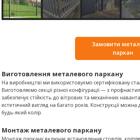
Замовити мета
паркан
Виготовлення металевого паркану
На виробництві ми використовуємо сертифіковану стал
Виготовляємо секції різної конфігурації — з профнасти
забезпечує стійкість до вітрових та механічних навант
естетичний вигляд на багато років. Конструкції мож
будь-який колір.
Монтаж металевого паркану
Монтаж паркану включає встановлення стовпів, кріплен