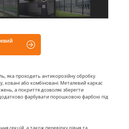
левий
ь, яка проходить антикорозійну обробку.
лу, ковані або комбіновані. Металевий каркас
ажень, а покриття дозволяє зберегти
на додатково фарбувати порошковою фарбою під
ня секцій, а також перевірку рівня та