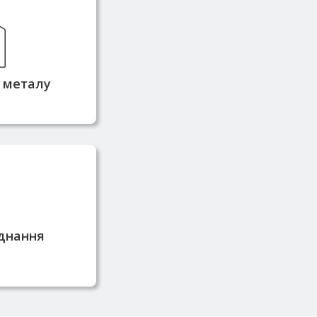
а дозволяє
 матеріал у
пропонувати
нтролювати
 металу
 цех.
щене точним
утильним і
аднанням
днання
коління