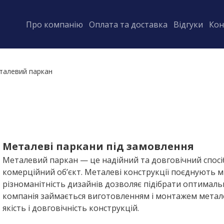
Про компанію
Оплата та доставка
Відгуки
Кон
талевий паркан
Металеві паркани під замовлення
Металевий паркан — це надійний та довговічний спосі
комерційний об’єкт. Металеві конструкції поєднують мі
різноманітність дизайнів дозволяє підібрати оптимальн
компанія займається виготовленням і монтажем метале
якість і довговічність конструкцій.