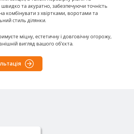
у швидко та акуратно, забезпечуючи точність
на комбінувати з хвіртками, воротами та
ний стиль ділянки.
имуєте міцну, естетичну і довговічну огорожу,
нішній вигляд вашого об’єкта.
льтація