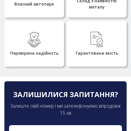
Склад з наявністю
комплектацію та відвантаження
Власний автопарк
затримок
металу
Металопрокат постачається
Працюємо з 2010 року та
напряму від виробників та має
маємо репутацію надійного
всі необхідні сертифікати
постачальника металопрокату
якості
Перевірена надійність
Гарантована якість
ЗАЛИШИЛИСЯ ЗАПИТАННЯ?
Залиште свій номер і ми зателефонуємо впродовж
15 хв