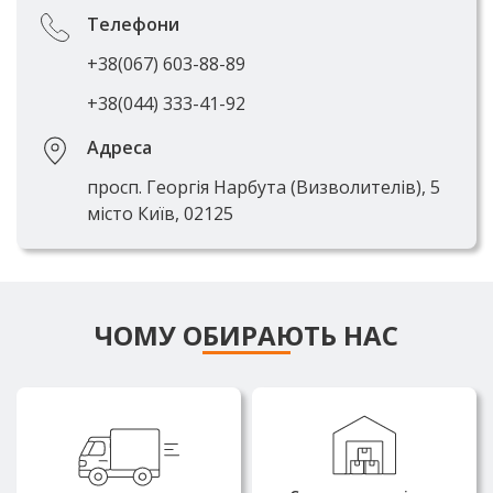
Телефони
+38(067) 603-88-89
+38(044) 333-41-92
Адреса
просп. Георгія Нарбута (Визволителів), 5
місто Київ, 02125
ЧОМУ ОБИРАЮТЬ НАС
Власні машини
Більшість позицій завжди в
вантажопідйомністю від 3 до 25
наявності на складі, що
тонн дозволяють доставляти
забезпечує оперативну
замовлення швидко та без