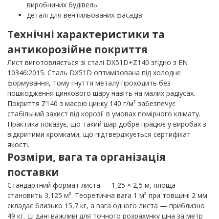
виробничих будівель
деталі для вентильованих фасадів
Технічні характеристики та
антикорозійне покриття
Лист виготовляється зі сталі DX51D+Z140 згідно з EN
10346:2015. Сталь DX51D оптимізована під холодне
формування, тому гнуття металу проходить без
пошкодження цинкового шару навіть на малих радіусах.
Покриття Z140 з масою цинку 140 г/м² забезпечує
стабільний захист від корозії в умовах помірного клімату.
Практика показує, що такий шар добре працює у виробах з
відкритими кромками, що підтверджується сертифікат
якості.
Розміри, вага та організація
поставки
Стандартний формат листа — 1,25 × 2,5 м, площа
становить 3,125 м². Теоретична вага 1 м² при товщині 2 мм
складає близько 15,7 кг, а вага одного листа — приблизно
49 кг. Ці дані важливі для точного розрахунку ціна за метр