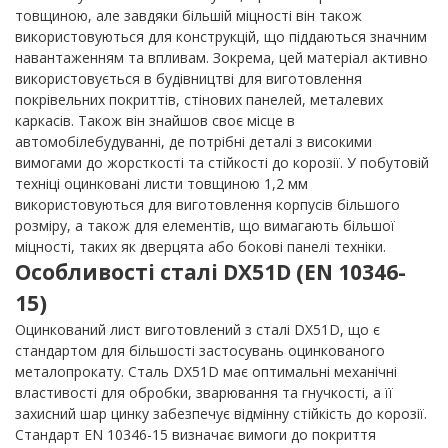
товщиною, але завдяки більшій міцності він також
використовуються для конструкцій, що піддаються значним
навантаженням та впливам. Зокрема, цей матеріал активно
використовується в будівництві для виготовлення
покрівельних покриттів, стінових панелей, металевих
каркасів. Також він знайшов своє місце в
автомобілебудуванні, де потрібні деталі з високими
вимогами до жорсткості та стійкості до корозії. У побутовій
техніці оцинковані листи товщиною 1,2 мм
використовуються для виготовлення корпусів більшого
розміру, а також для елементів, що вимагають більшої
міцності, таких як дверцята або бокові панелі техніки.
Особливості сталі DX51D (EN 10346-
15)
Оцинкований лист виготовлений з сталі DX51D, що є
стандартом для більшості застосувань оцинкованого
металопрокату. Сталь DX51D має оптимальні механічні
властивості для обробки, зварювання та гнучкості, а її
захисний шар цинку забезпечує відмінну стійкість до корозії.
Стандарт EN 10346-15 визначає вимоги до покриття