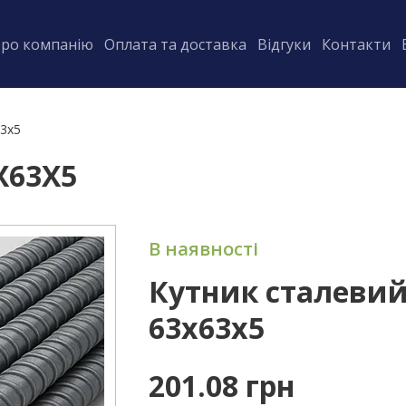
ро компанію
Оплата та доставка
Відгуки
Контакти
63х5
Х63Х5
В наявності
Кутник сталеви
63х63х5
201.08 грн