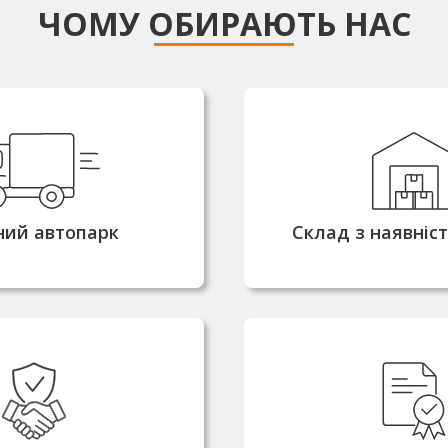
ЧОМУ ОБИРАЮТЬ НАС
сні машини
Більшість позиці
омністю від 3 до 25
наявності на с
оляють доставляти
забезпечує оп
ня швидко та без
комплектацію та в
ний автопарк
Склад з наявніс
атримок
2010 року та маємо
Металопрокат по
цію надійного
напряму від вироб
ика металопрокату
всі необхідні серти