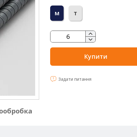
м
т
Купити
Задати питання
ообробка