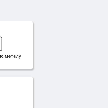
й завжди в
кладі, що
еративну
ідвантаження
тю металу
стачається
ників та має
фікати якості