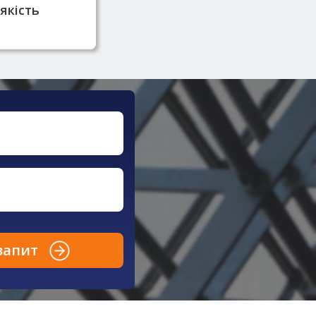
якість
запит