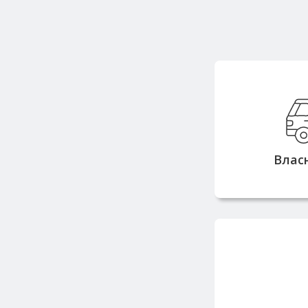
Вла
вантажопідй
тонн дозв
замовлен
Влас
з
Працюємо з 
репута
постачальн