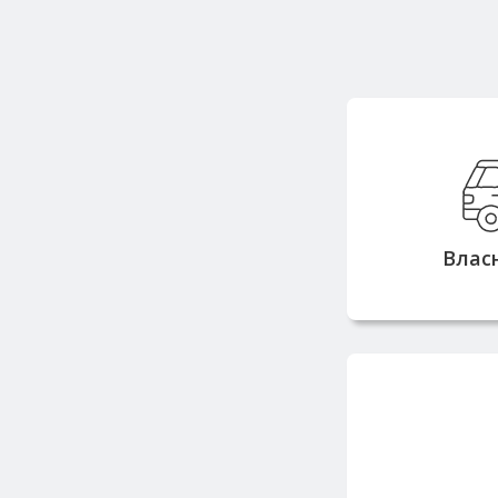
Вла
вантажопідй
тонн дозв
замовлен
Влас
з
Працюємо з 
репута
постачальн