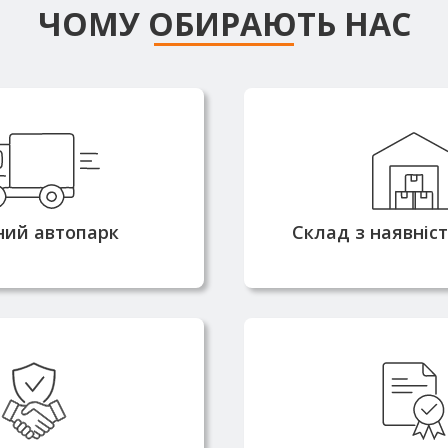
ЧОМУ ОБИРАЮТЬ НАС
сні машини
Більшість позиці
омністю від 3 до 25
наявності на с
оляють доставляти
забезпечує оп
ня швидко та без
комплектацію та в
ний автопарк
Склад з наявніс
атримок
2010 року та маємо
Металопрокат по
цію надійного
напряму від вироб
ика металопрокату
всі необхідні серти