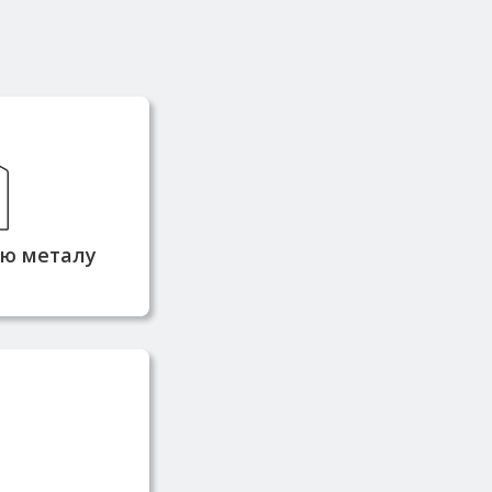
й завжди в
кладі, що
еративну
ідвантаження
тю металу
стачається
ників та має
фікати якості