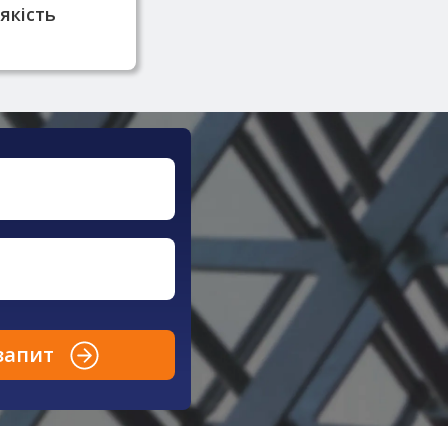
якість
запит