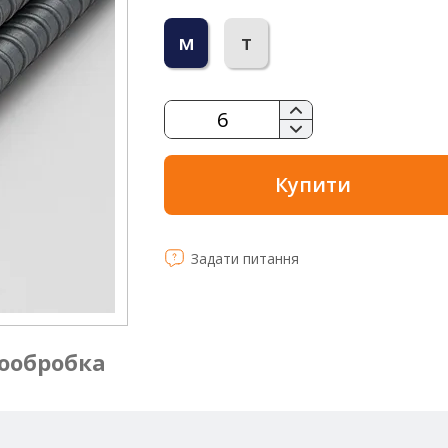
м
т
Купити
Задати питання
ообробка