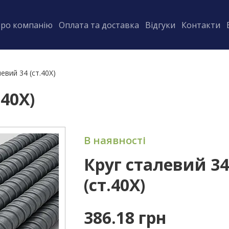
ро компанію
Оплата та доставка
Відгуки
Контакти
евий 34 (ст.40Х)
40Х)
В наявності
Круг сталевий 34
(ст.40Х)
386.18 грн