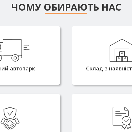
ЧОМУ ОБИРАЮТЬ НАС
сні машини
Більшість позиці
омністю від 3 до 25
наявності на с
оляють доставляти
забезпечує оп
ня швидко та без
комплектацію та в
ний автопарк
Склад з наявніс
атримок
2010 року та маємо
Металопрокат по
цію надійного
напряму від вироб
ика металопрокату
всі необхідні серти