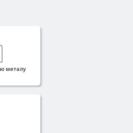
й завжди в
кладі, що
еративну
ідвантаження
тю металу
стачається
ників та має
фікати якості