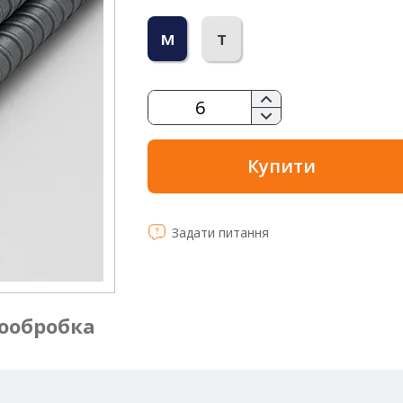
м
т
Купити
Задати питання
ообробка