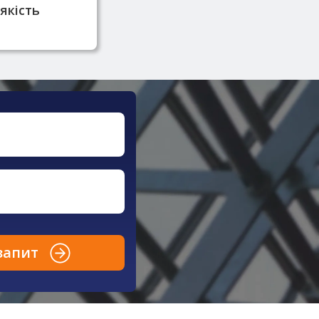
якість
запит