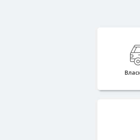
Вла
вантажопідй
тонн дозв
замовлен
Влас
з
Працюємо з 
репута
постачальн