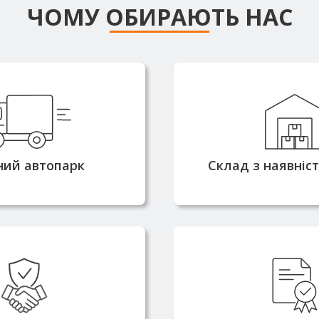
ЧОМУ ОБИРАЮТЬ НАС
сні машини
Більшість позиці
омністю від 3 до 25
наявності на с
оляють доставляти
забезпечує оп
ня швидко та без
комплектацію та в
ний автопарк
Склад з наявніс
атримок
2010 року та маємо
Металопрокат по
цію надійного
напряму від вироб
ика металопрокату
всі необхідні серти