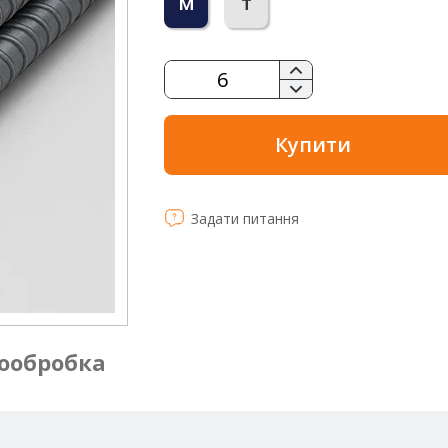
м
т
Купити
Задати питання
ообробка