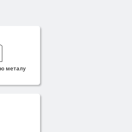
й завжди в
кладі, що
еративну
ідвантаження
тю металу
стачається
ників та має
фікати якості