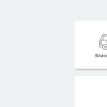
Вла
вантажопідй
тонн дозв
замовлен
Влас
з
Працюємо з 
репута
постачальн