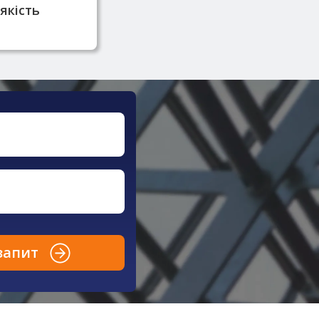
якість
запит