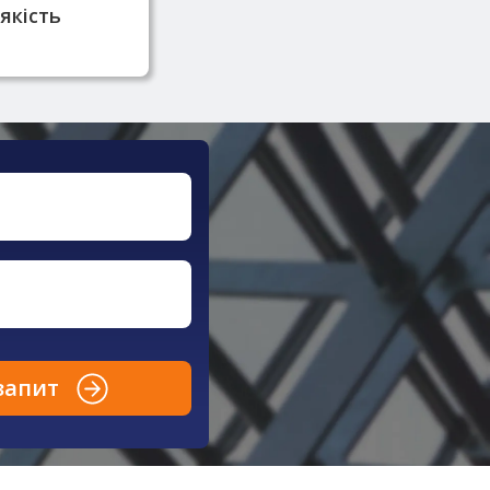
якість
запит