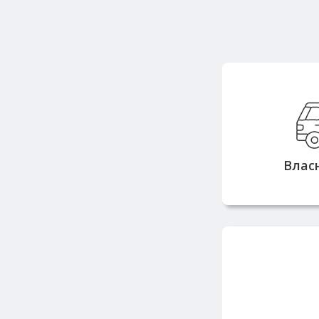
Вла
вантажопідй
тонн дозв
замовлен
Влас
з
Працюємо з 
репута
постачальн