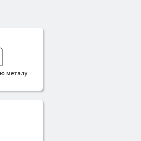
й завжди в
кладі, що
еративну
ідвантаження
тю металу
стачається
ників та має
фікати якості