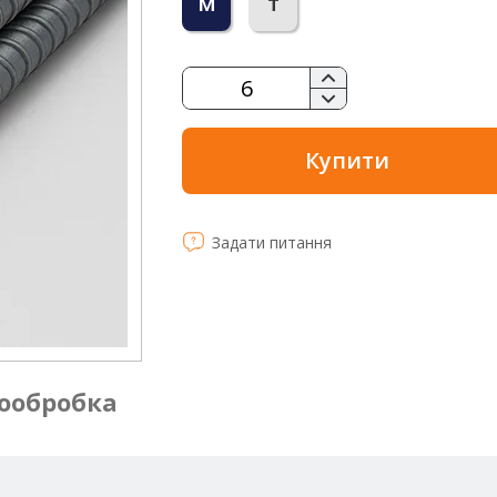
м
т
Купити
Задати питання
ообробка