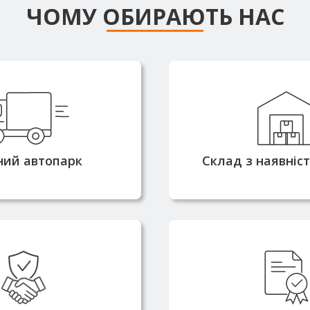
ЧОМУ ОБИРАЮТЬ НАС
сні машини
Більшість позиці
омністю від 3 до 25
наявності на с
оляють доставляти
забезпечує оп
ня швидко та без
комплектацію та в
ний автопарк
Склад з наявніс
атримок
2010 року та маємо
Металопрокат по
цію надійного
напряму від вироб
ика металопрокату
всі необхідні серти